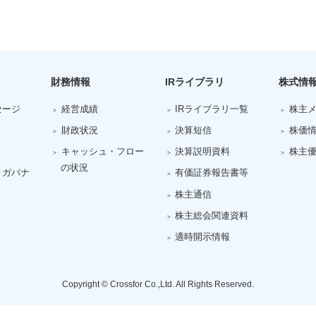
財務情報
IRライブラリ
株式情
セージ
経営成績
IRライブラリ一覧
株主
財政状況
決算短信
株価
キャッシュ・フロー
決算説明資料
株主
の状況
トガバナ
有価証券報告書等
株主通信
株主総会関連資料
適時開示情報
Copyright © Crossfor Co.,Ltd. All Rights Reserved.