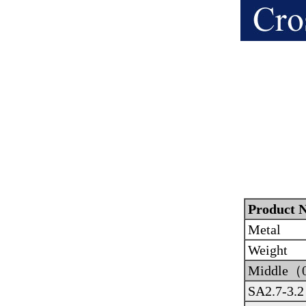
Product N
Metal
Weight
Middle（
SA2.7-3.2