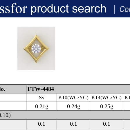
o.
FTW-4484
Sv
K10(WG/YG)
K14(WG/YG)
K
0.21g
0.24g
0.25g
0.10）
0.1
0.1
0.1