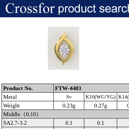
Product No.
FTW-4483
Metal
Sv
K10(WG/YG)
K14
Weight
0.23g
0.27g
Middle（0.10）
SA2.7-3.2
0.1
0.1