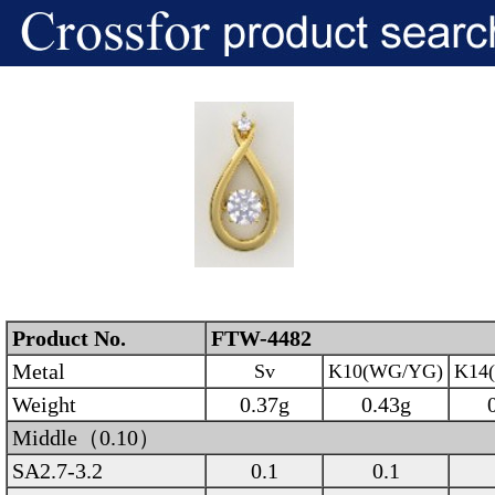
Product No.
FTW-4482
Metal
Sv
K10(WG/YG)
K14
Weight
0.37g
0.43g
Middle（0.10）
SA2.7-3.2
0.1
0.1