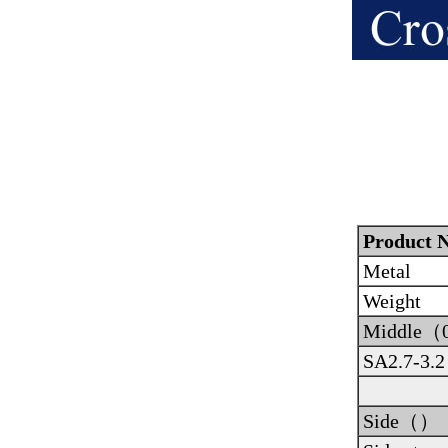
Product N
Metal
Weight
Middle（
SA2.7-3.2
Side（）