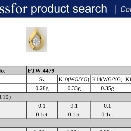
o.
FTW-4479
Sv
K10(WG/YG)
K14(WG/YG)
K
0.28g
0.33g
0.35g
0.10）
0.1
0.1
0.1
0.1ct
0.1ct
0.1ct