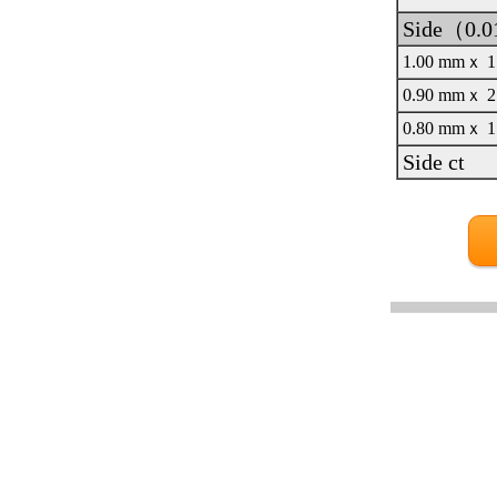
Side（0.
1.00 mmｘ 1
0.90 mmｘ 2
0.80 mmｘ 1
Side ct