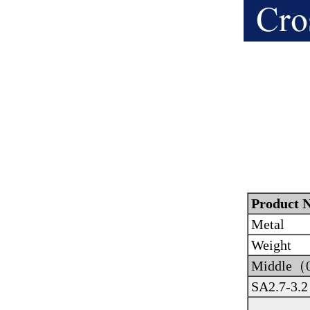
Product N
Metal
Weight
Middle（
SA2.7-3.2