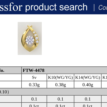
o.
FTW-4478
Sv
K10(WG/YG)
K14(WG/YG)
K
0.33g
0.38g
0.40g
0.10）
0.1
0.1
0.1
0.1ct
0.1ct
0.1ct