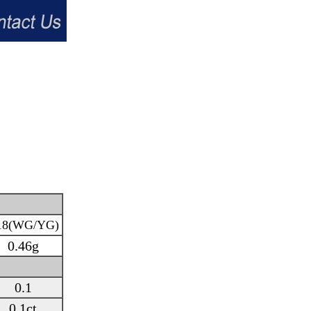
18(WG/YG)
0.46g
0.1
0.1ct