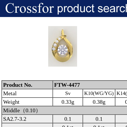
Product No.
FTW-4477
Metal
Sv
K10(WG/YG)
K14
Weight
0.33g
0.38g
Middle（0.10）
SA2.7-3.2
0.1
0.1