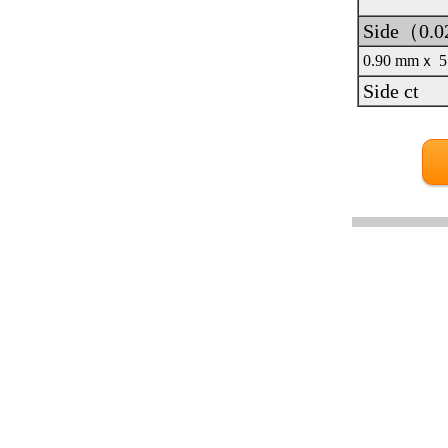
Side（0.
0.90 mmｘ 5
Side ct