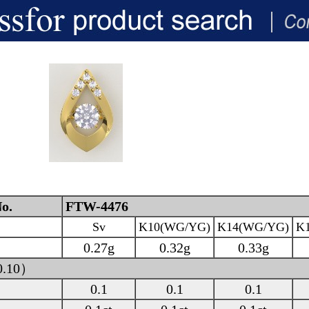
o.
FTW-4476
Sv
K10(WG/YG)
K14(WG/YG)
K
0.27g
0.32g
0.33g
0.10）
0.1
0.1
0.1