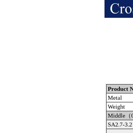
Product N
Metal
Weight
Middle（
SA2.7-3.2